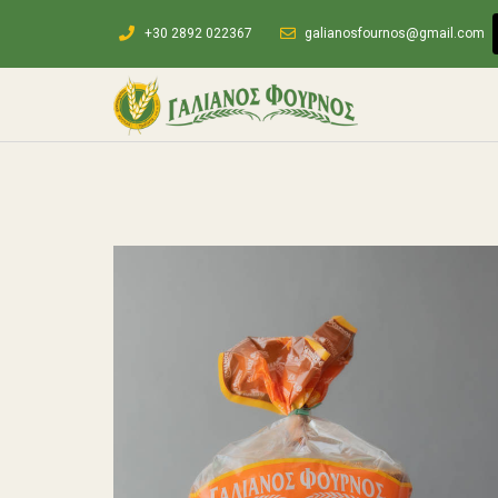
+30 2892 022367
galianosfournos@gmail.com