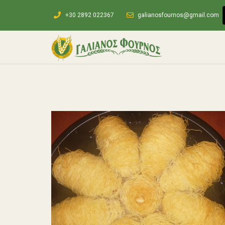
+30 2892 022367
galianosfournos@gmail.com